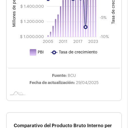
$ 1.400.000
-5%
$ 1.200.000
$ 1.000.000
-10%
2008
2009
2020
2010
2014
2013
2021
2015
2005
2011
L
2017
2023
PBI
Tasa de crecimiento
Fuente:
BCU
Fecha de actualización:
29/04/2025
Comparativo del Producto Bruto Interno per