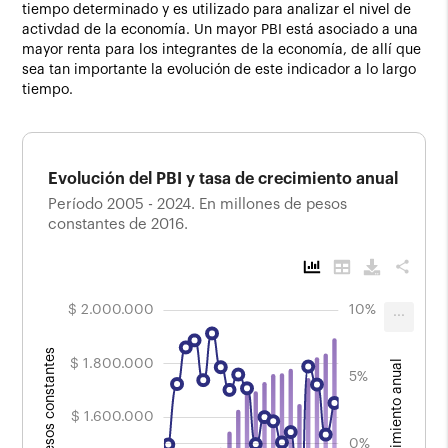
tiempo determinado y es utilizado para analizar el nivel de
activdad de la economía. Un mayor PBI está asociado a una
mayor renta para los integrantes de la economía, de allí que
sea tan importante la evolución de este indicador a lo largo
tiempo.
Evolución del PBI y tasa de crecimiento anual
Período 2005 - 2024. En millones de pesos
constantes de 2016.
share
200.000
300.000
500.000
100.000
00.000
00.000
00.000
$ 2.000.000
-12%
-8%
-6%
-4%
-2%
15%
10%
-15%
-20%
...
Evolución del PBI y tasa de crecimiento anual
Período 2005 - 2024. En millones de pesos constantes
de 2016.
Millones de pesos constantes
$ 1.800.000
Tasa de crecimiento anual
5%
$ 1.600.000
$ 2.000.000
10%
0%