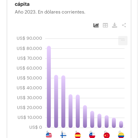
cápita
Año 2023. En dólares corrientes.
share
US$ 90.000
0.000
0.000
0.000
...
Comparativo del Producto Bruto Interno per
cápita
US$ 80.000
Año 2023. En dólares corrientes.
US$ 70.000
US$ 60.000
US$ 50.000
US$ 40.000
US$ 40.000
US$ 30.000
US$ 20.000
US$ 10.000
US$ 0
E…
F…
E…
L
C…
C…
C…