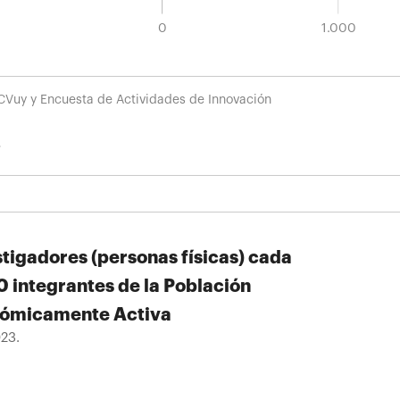
-1.000
4.000
3.500
1.500
-500
500
0
1.000
CVuy y Encuesta de Actividades de Innovación
stigadores (personas físicas) cada
0 integrantes de la Población
ómicamente Activa
23.