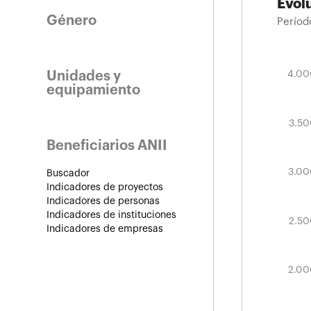
Evol
Género
Períod
Unidades y
4.500
2.200
2.400
2.600
1.800
1.000
1.600
1.500
4.00
Evol
equipamiento
Períod
3.5
Beneficiarios ANII
4.00
3.0
Buscador
Indicadores de proyectos
Indicadores de personas
Indicadores de instituciones
2.5
Indicadores de empresas
2.0