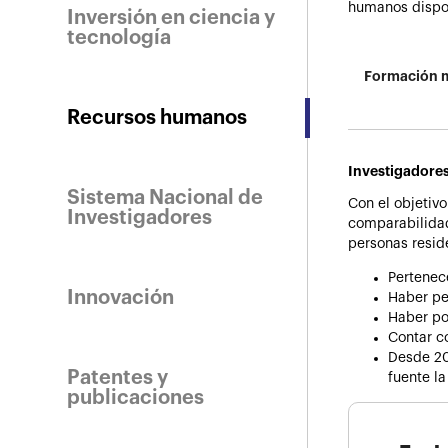
humanos dispon
Inversión en ciencia y
tecnología
Formación m
Recursos humanos
Investigadore
Sistema Nacional de
Con el objetiv
Investigadores
comparabilidad
personas resid
Pertenec
Innovación
Haber pe
Haber pos
Contar c
Desde 20
Patentes y
fuente l
publicaciones