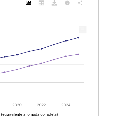
info
share
...
2020
2022
2024
 (equivalente a jornada completa)