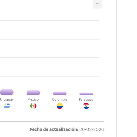
...
s de la Población Económicamente Activa
Uruguay
Mexico
Colombia
Paraguay
Fecha de actualización:
20/02/2026