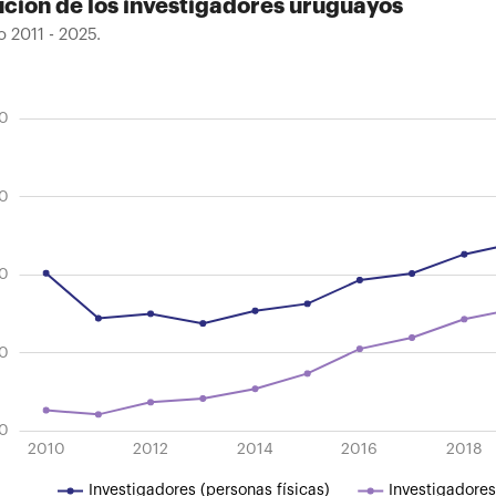
ución de los investigadores uruguayos
o 2011 - 2025.
0
ución de los investigadores uruguayos
o 2011 - 2025.
00
0
00
00
00
2023
2025
2019
2013
2015
2017
2021
2011
2010
2012
2014
2016
L
2018
Investigadores (personas físicas)
Investigadores