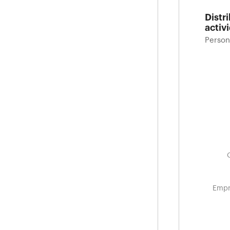
Distr
activ
Person
Distr
Person
Empr
Empr