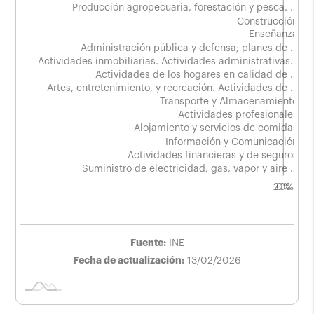
Producción agropecuaria, forestación y pesca. …
Construcción
Enseñanza
Administración pública y defensa; planes de …
Actividades inmobiliarias. Actividades administrativas…
Actividades inmobiliarias. Actividades administrativas…
Actividades de los hogares en calidad de …
Artes, entretenimiento, y recreación. Actividades de …
Transporte y Almacenamiento
Actividades profesionales
Alojamiento y servicios de comidas
Información y Comunicación
Actividades financieras y de seguros
Suministro de electricidad, gas, vapor y aire …
-20%
-10%
40%
20%
30%
0%
L
Fuente:
INE
Fecha de actualización:
13/02/2026