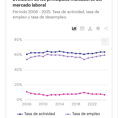
mercado laboral
Período 2006 - 2025. Tasa de actividad, tasa de
empleo y tasa de desempleo.
info
share
100%
-40%
-20%
-10%
30%
10%
80%
...
Evolución de los principales indicadores del
mercado laboral
Período 2006 - 2025. Tasa de actividad, tasa de
60%
empleo y tasa de desempleo.
40%
40%
20%
0%
2009
2024
2012
2015
2021
2006
2010
2014
L
2018
2022
Tasa de actividad
Tasa de empleo