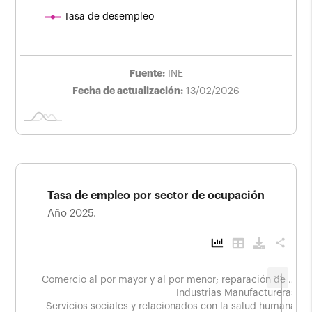
Tasa de desempleo
Fuente:
INE
Fecha de actualización:
13/02/2026
Tasa de empleo por sector de ocupación
Año 2025.
share
...
Tasa de empleo por sector de ocupación
Comercio al por mayor y al por menor; reparación de …
Año 2025.
Industrias Manufactureras
Servicios sociales y relacionados con la salud humana