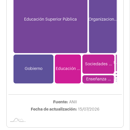
Educación Superior Pública
Organizacion…
R…
Sociedades …
Educación …
Gobierno
E…
E…
E…
L
Enseñanza …
E…
E…
E…
Fuente:
ANII
Fecha de actualización:
15/07/2026