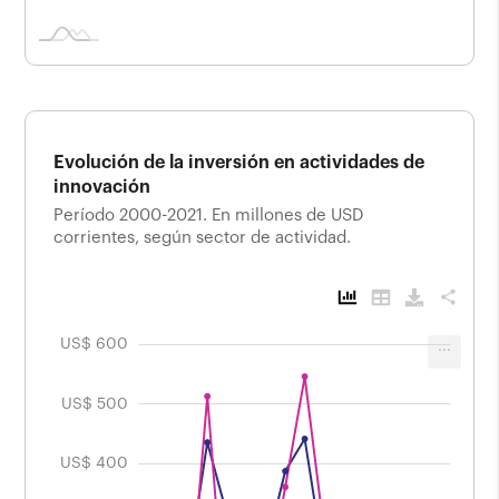
Evolución de la inversión en actividades de
innovación
Período 2000-2021. En millones de USD
corrientes, según sector de actividad.
share
 -100
$ 700
$ 250
$ 350
$ 150
S$ 50
US$ 0
US$ 600
...
Evolución de la inversión en actividades de
innovación
Período 2000-2021. En millones de USD corrientes,
US$ 500
según sector de actividad.
US$ 400
US$ 400