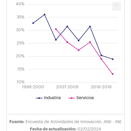
45%
0%
5%
40%
...
Evolución del porcentaje de empresas
innovativas
Período 1998-2021 Según sector de actividad.
35%
30%
40%
25%
20%
15%
10%
2004-2006
2010-2012
1998-2000
2007-2009
L
2016-2018
Industria
Servicios
Fuente:
Encuesta de Actividades de Innovación, ANII - INE
Fecha de actualización:
02/02/2024