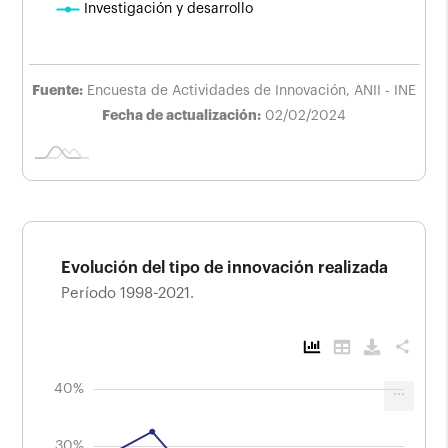
Investigación y desarrollo
Fuente:
Encuesta de Actividades de Innovación, ANII - INE
Fecha de actualización:
02/02/2024
Evolución del tipo de innovación realizada
Período 1998-2021.
share
-20%
-10%
50%
15%
-5%
5%
40%
...
Evolución del tipo de innovación realizada
Período 1998-2021.
30%