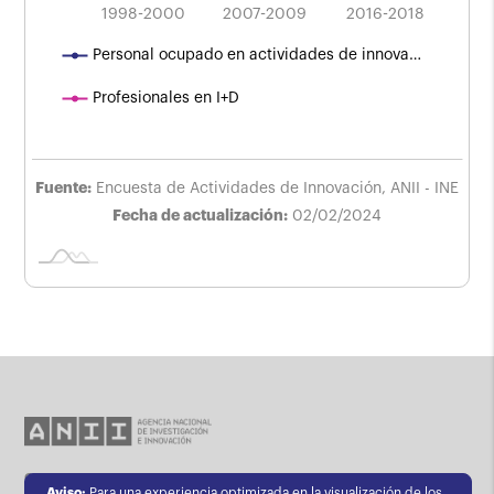
2004-2006
2010-2012
1998-2000
2007-2009
L
2016-2018
Personal ocupado en actividades de innova…
Profesionales en I+D
Fuente:
Encuesta de Actividades de Innovación, ANII - INE
Fecha de actualización:
02/02/2024
Contacto
Aviso:
Para una experiencia optimizada en la visualización de los