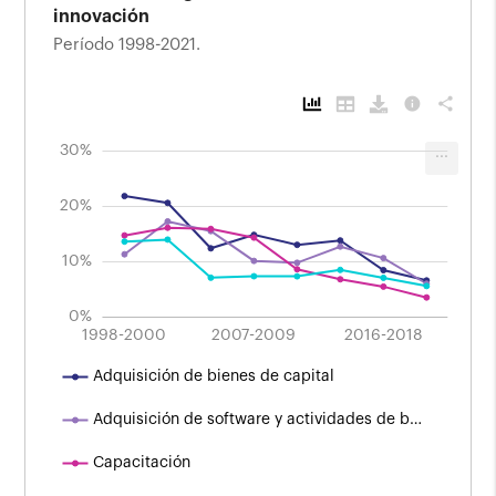
innovación
Período 1998-2021.
info
share
-20%
-10%
40%
25%
15%
-2%
4%
6%
8%
2%
30%
...
Evolución de algunas actividades de
innovación
Período 1998-2021.
20%
20%
10%
0%
2004-2006
2010-2012
1998-2000
2007-2009
L
2016-2018
Adquisición de bienes de capital
Adquisición de software y actividades de b…
Capacitación