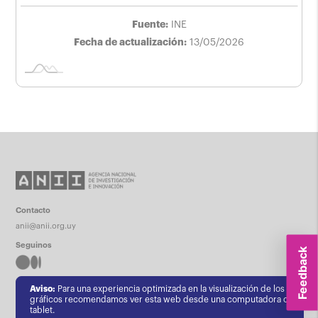
Fuente:
INE
Fecha de actualización:
13/05/2026
Contacto
anii@anii.org.uy
Seguinos
Feedback
Aviso:
Para una experiencia optimizada en la visualización de los
gráficos recomendamos ver esta web desde una computadora o
Apoya
tablet.