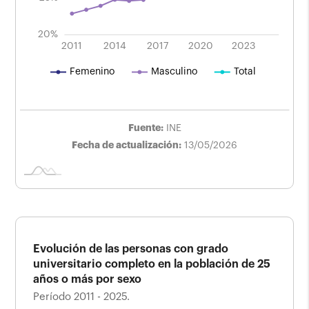
20%
2025
2019
2013
2015
2021
2011
2014
2017
L
2020
2023
Femenino
Masculino
Total
Fuente:
INE
Fecha de actualización:
13/05/2026
Evolución de las personas con grado
universitario completo en la población de 25
años o más por sexo
Período 2011 - 2025.