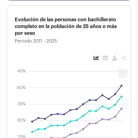
Evolución de las personas con bachillerato
completo en la población de 25 años o más
por sexo
Período 2011 - 2025.
share
50%
24%
26%
28%
22%
10%
18%
15%
45%
...
Evolución de las personas con bachillerato
completo en la población de 25 años o más
por sexo
40%
Período 2011 - 2025.
35%
40%
30%
25%