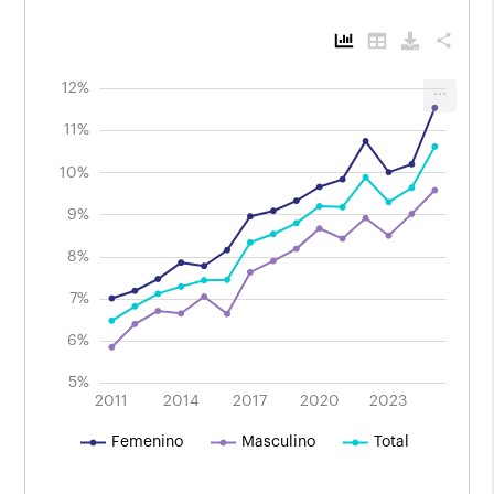
share
13%
4%
3%
12%
...
Evolución de las personas con grado
universitario completo en la población de
11%
25 años o más por sexo
Período 2011 - 2025.
10%
9%
10%
8%
7%
6%
5%
2025
2019
2013
2015
2021
2011
2014
2017
L
2020
2023
Femenino
Masculino
Total