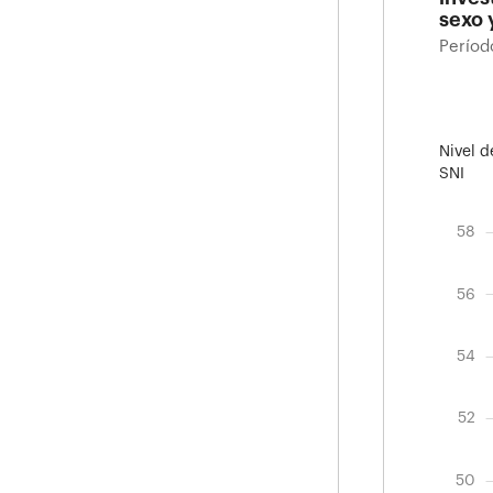
sexo 
Períod
Nivel d
SNI
60
46
49
44
47
53
51
58
Evolu
Perío
56
54
48
52
50