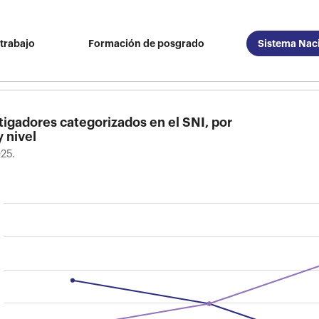
trabajo
Formación de posgrado
Sistema Naci
tigadores categorizados en el SNI, por
y nivel
25.
tigadores categorizados en el SNI, por sexo y nivel
025.