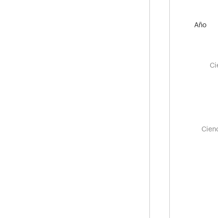
Año
Tota
Ci
Perío
Cien
Cien