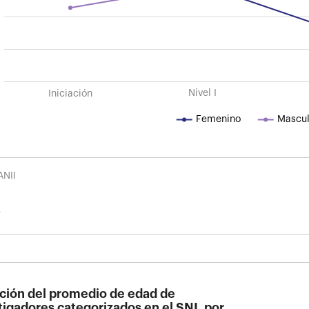
Iniciación
Iniciación
Nivel I
Femenino
Mascul
ANII
ción del promedio de edad de
tigadores categorizados en el SNI, por