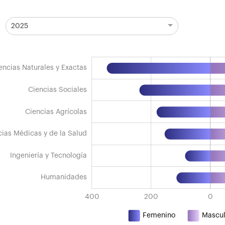
2025
l de investigadores categorizados en el SNI por sex
encias Naturales y Exactas
do 2009 - 2025.
Ciencias Sociales
Ciencias Agrícolas
cias Médicas y de la Salud
cias Médicas y de la Salud
Ingeniería y Tecnología
Humanidades
800
600
400
800
200
0
Femenino
Mascul