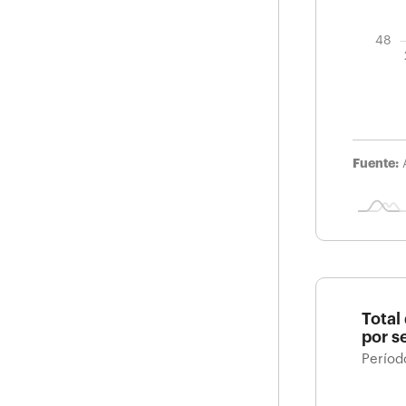
48
Fuente:
Total
por s
Períod