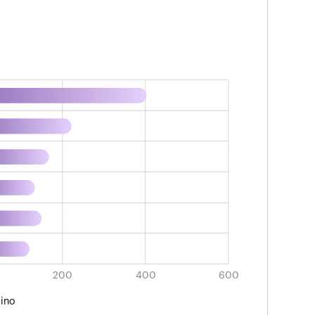
o para cada área de conocimiento
L
200
400
600
ino