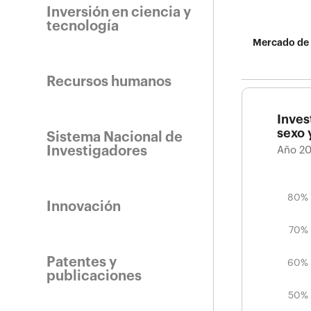
Inversión en ciencia y
tecnología
Mercado de 
Recursos humanos
Inves
sexo 
Sistema Nacional de
Investigadores
Año 20
90%
45%
25%
35%
10%
15%
0%
80%
Inves
Innovación
Año 2
70%
Patentes y
60%
publicaciones
40%
50%