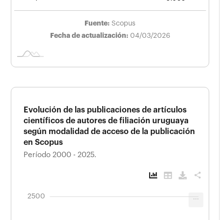
Fuente:
Scopus
Fecha de actualización:
04/03/2026
Evolución de las publicaciones de artículos
científicos de autores de filiación uruguaya
según modalidad de acceso de la publicación
en Scopus
Período 2000 - 2025.
share
-1000
3000
-500
2500
...
Evolución de las publicaciones de artículos
científicos de autores de filiación
uruguaya según modalidad de acceso de la