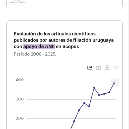
Evolución de los artículos científicos
publicados por autores de filiación uruguaya
con
apoyo de ANII
en Scopus
Período 2008 - 2025.
share
-200
-100
500
250
150
-50
50
400
...
Evolución de los artículos científicos
publicados por autores de filiación
uruguaya con apoyo de ANII de autores en
Scopus
300
Período 2008 - 2025.
400
200