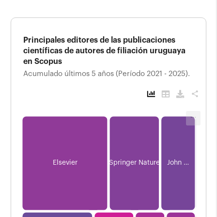
Principales editores de las publicaciones
científicas de autores de filiación uruguaya
en Scopus
Acumulado últimos 5 años (Período 2021 - 2025).
share
L
...
Principales editores de las publicaciones
científicas de autores de filiación uruguaya
en Scopus
Acumulado últimos 5 años (Período 2021 - 2025).
Elsevier
Springer Nature
John …