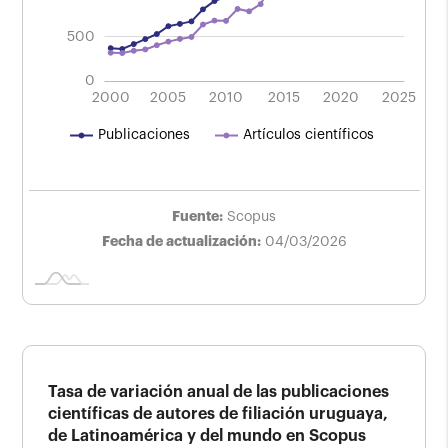
500
0
2004
2008
2024
2016
2012
2000
2005
2010
L
2015
2020
2025
Artículos científicos
Publicaciones
Fuente:
Scopus
Fecha de actualización:
04/03/2026
Tasa de variación anual de las publicaciones
científicas de autores de filiación uruguaya,
de Latinoamérica y del mundo en Scopus