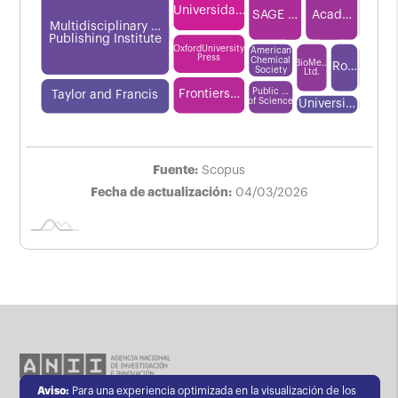
Universida…
SAGE …
Acad…
Multidisciplinary …
Publishing Institute
OxfordUniversity
American
Press
Chemical
BioMe…
Ro…
Society
Ltd.
Public …
Frontiers…
Taylor and Francis
L
of Science
Universi…
Fuente:
Scopus
Fecha de actualización:
04/03/2026
Aviso:
Para una experiencia optimizada en la visualización de los