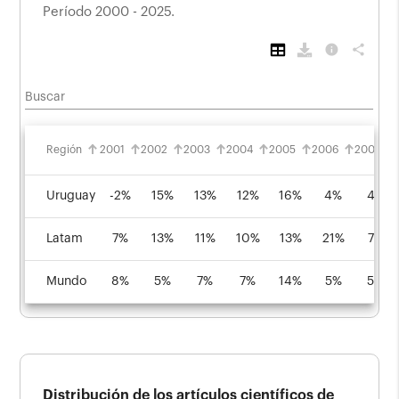
Período 2000 - 2025.
info
share
Buscar
Región
2001
2002
2003
2004
2005
2006
2007
Uruguay
-2%
15%
13%
12%
16%
4%
4%
Latam
7%
13%
11%
10%
13%
21%
7%
Mundo
8%
5%
7%
7%
14%
5%
5%
Distribución de los artículos científicos de