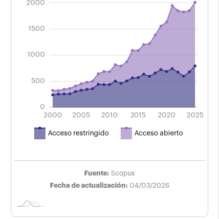
2000
publicación en Scopus
Período 2000 - 2025.
1500
2000
1000
500
0
2004
2008
2024
2016
2012
2000
2005
2010
L
2015
2020
2025
Acceso restringido
Acceso abierto
Fuente:
Scopus
Fecha de actualización:
04/03/2026