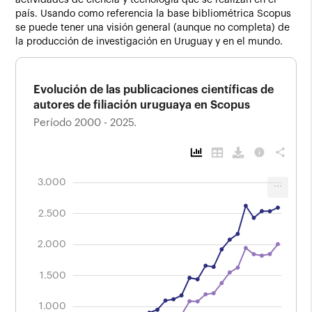
actividades de ciencia y tecnología que se realizan en el
país. Usando como referencia la base bibliométrica Scopus
se puede tener una visión general (aunque no completa) de
la producción de investigación en Uruguay y en el mundo.
Evolución de las publicaciones científicas de
autores de filiación uruguaya en Scopus
Período 2000 - 2025.
info
share
1.000
3.500
-500
3.000
...
Evolución de las publicaciones científicas
de autores de filiación uruguaya en Scopus
2.500
Período 2000 - 2025.
2.000
2.000
1.500
1.000