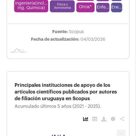
Ingeniería(incl…
Física y
Otros*
Ene…
Enfe…
L
Ing. Química)
Astronomía
Fuente:
Scopus
Fecha de actualización:
04/03/2026
Principales instituciones de apoyo de los
artículos científicos publicados por autores
de filiación uruguaya en Scopus
Acumulado últimos 5 años (2021 - 2025).
info
share
Principales instituciones
...