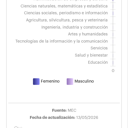
conocimiento.
Ciencias naturales, matemáticas y estadística
Año 2024.
Ciencias sociales, periodismo e información
Agricultura, silvicultura, pesca y veterinaria
Ingeniería, industria y construcción
Tecnologías de la información y la comunicación
Artes y humanidades
Tecnologías de la información y la comunicación
Servicios
Salud y bienestar
Educación
10000
5000
1000
1000
1500
0
L
Femenino
Masculino
Fuente:
MEC
Fecha de actualización:
13/05/2026