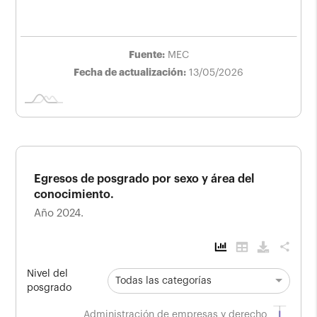
Fuente:
MEC
Fecha de actualización:
13/05/2026
Egresos de posgrado por sexo y área del
conocimiento.
Año 2024.
share
Nivel del
Todas las categorías
posgrado
Egresos de posgrado por sexo y área del
Administración de empresas y derecho