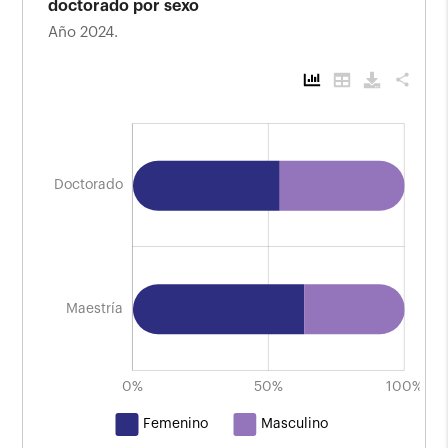
doctorado por sexo
Año 2024.
share
Distribución de los egresos de maestría y
doctorado por sexo
Año 2024.
Doctorado
Doctorado
Maestría
-100%
150%
-50%
0%
50%
L
100%
Femenino
Masculino