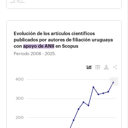
Evolución de los artículos científicos
publicados por autores de filiación uruguaya
con
apoyo de ANII
en Scopus
Período 2008 - 2025.
share
-200
-100
500
250
150
-50
50
400
...
Evolución de los artículos científicos
publicados por autores de filiación
uruguaya con apoyo de ANII de autores en
Scopus
300
Período 2008 - 2025.
400
200