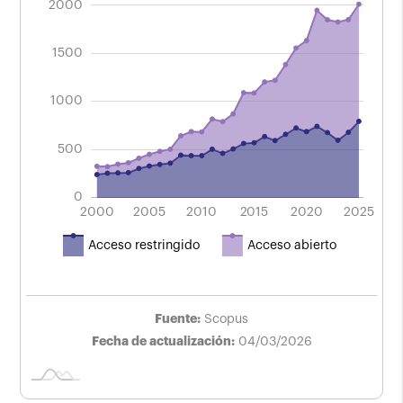
2000
publicación en Scopus
Período 2000 - 2025.
1500
2000
1000
500
0
2004
2008
2024
2016
2012
2000
2005
2010
L
2015
2020
2025
Acceso restringido
Acceso abierto
Fuente:
Scopus
Fecha de actualización:
04/03/2026