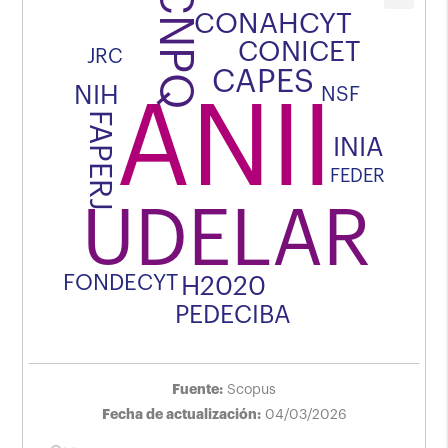
CNPQ
de apoyo de los artículos
científicos publicados por
CONAHCYT
autores de filiación
CONICET
JRC
uruguaya en Scopus
CAPES
Acumulado últimos 5 años (2021
- 2025).
NIH
NSF
ANII
FAPERJ
INIA
FEDER
UDELAR
FONDECYT
H2020
PEDECIBA
Fuente:
Scopus
Fecha de actualización:
04/03/2026