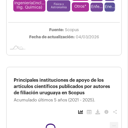
Ingeniería(incl…
Física y
Otros*
Ene…
Enfe…
L
Ing. Química)
Astronomía
Fuente:
Scopus
Fecha de actualización:
04/03/2026
Principales instituciones de apoyo de los
artículos científicos publicados por autores
de filiación uruguaya en Scopus
Acumulado últimos 5 años (2021 - 2025).
info
share
Principales instituciones
...