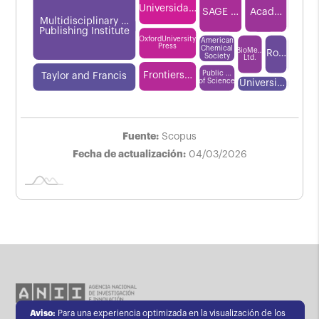
Universida…
SAGE …
Acad…
Multidisciplinary …
Publishing Institute
OxfordUniversity
American
Press
Chemical
BioMe…
Ro…
Society
Ltd.
Public …
Frontiers…
Taylor and Francis
L
of Science
Universi…
Fuente:
Scopus
Fecha de actualización:
04/03/2026
Aviso:
Para una experiencia optimizada en la visualización de los