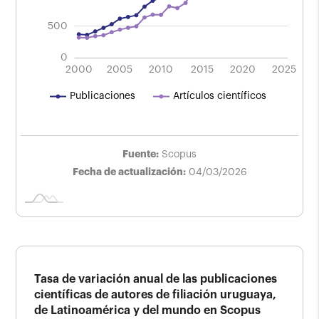
500
0
2004
2008
2024
2016
2012
2000
2005
2010
L
2015
2020
2025
Artículos científicos
Publicaciones
Fuente:
Scopus
Fecha de actualización:
04/03/2026
Tasa de variación anual de las publicaciones
científicas de autores de filiación uruguaya,
de Latinoamérica y del mundo en Scopus