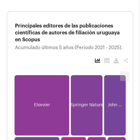
Principales editores de las publicaciones
científicas de autores de filiación uruguaya
en Scopus
Acumulado últimos 5 años (Período 2021 - 2025).
share
L
...
Principales editores de las publicaciones
científicas de autores de filiación uruguaya
en Scopus
Acumulado últimos 5 años (Período 2021 - 2025).
Elsevier
Springer Nature
John …