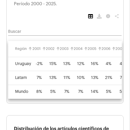
Período 2000 - 2025.
info
share
Buscar
Región
2001
2002
2003
2004
2005
2006
2007
Uruguay
-2%
15%
13%
12%
16%
4%
4%
Latam
7%
13%
11%
10%
13%
21%
7%
Mundo
8%
5%
7%
7%
14%
5%
5%
Distribución de los artículos científicos de