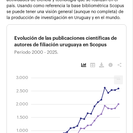
actividades de ciencia y tecnología que se realizan en el
país. Usando como referencia la base bibliométrica Scopus
se puede tener una visión general (aunque no completa) de
la producción de investigación en Uruguay y en el mundo.
Evolución de las publicaciones científicas de
autores de filiación uruguaya en Scopus
Período 2000 - 2025.
info
share
1.000
3.500
-500
3.000
...
Evolución de las publicaciones científicas
de autores de filiación uruguaya en Scopus
2.500
Período 2000 - 2025.
2.000
2.000
1.500
1.000