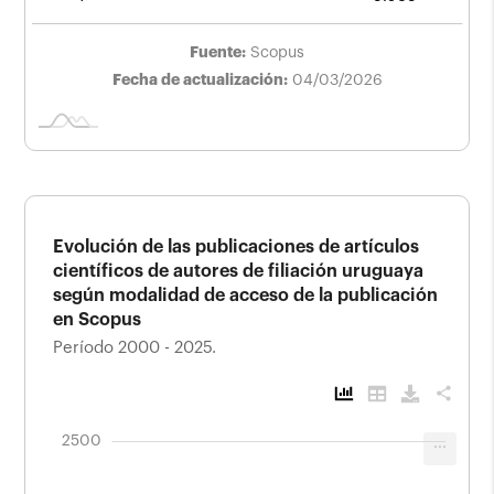
Fuente:
Scopus
Fecha de actualización:
04/03/2026
Evolución de las publicaciones de artículos
científicos de autores de filiación uruguaya
según modalidad de acceso de la publicación
en Scopus
Período 2000 - 2025.
share
-1000
3000
-500
2500
...
Evolución de las publicaciones de artículos
científicos de autores de filiación
uruguaya según modalidad de acceso de la