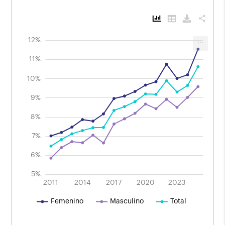
share
13%
4%
3%
12%
...
Evolución de las personas con grado
universitario completo en la población de
11%
25 años o más por sexo
Período 2011 - 2025.
10%
9%
10%
8%
7%
6%
5%
2025
2019
2013
2015
2021
2011
2014
2017
L
2020
2023
Femenino
Masculino
Total