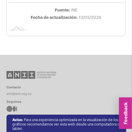
Fuente:
INE
Fecha de actualización:
13/05/2026
Contacto
anii@anii.org.uy
Seguinos
Feedback
Aviso:
Para una experiencia optimizada en la visualización de los
gráficos recomendamos ver esta web desde una computadora o
Apoya
tablet.