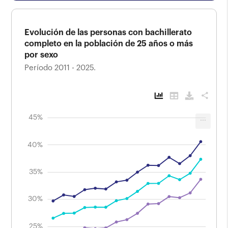
Evolución de las personas con bachillerato
completo en la población de 25 años o más
por sexo
Período 2011 - 2025.
share
50%
24%
26%
28%
22%
10%
18%
15%
45%
...
Evolución de las personas con bachillerato
completo en la población de 25 años o más
por sexo
40%
Período 2011 - 2025.
35%
40%
30%
25%