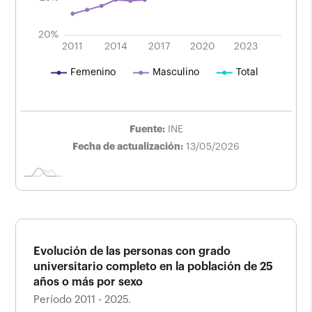
20%
2025
2019
2013
2015
2021
2011
2014
2017
L
2020
2023
Femenino
Masculino
Total
Fuente:
INE
Fecha de actualización:
13/05/2026
Evolución de las personas con grado
universitario completo en la población de 25
años o más por sexo
Período 2011 - 2025.