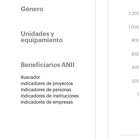
Género
1.400
-400
-200
1.20
Tota
Último
1.00
Unidades y
equipamiento
80
1.00
60
Beneficiarios ANII
40
Buscador
20
Indicadores de proyectos
Indicadores de personas
Indicadores de instituciones
Indicadores de empresas