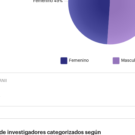
Femenino 49%
Femenino
Mascul
ANII
 de investigadores categorizados según