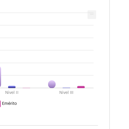
...
Nivel II
Nivel III
Emérito