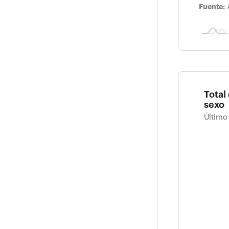
Fuente:
Total
sexo
Último
Total 
Último d