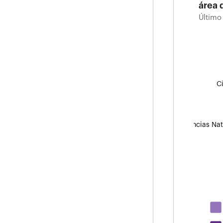
área 
Último
Total 
conoc
Último d
C
Ciencias Nat