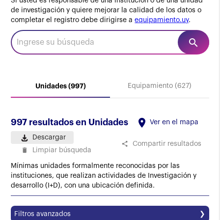
Si usted es responsable de una institución o de una unidad
de investigación y quiere mejorar la calidad de los datos o
completar el registro debe dirigirse a
equipamiento.uy
.
search
Unidades (997)
Equipamiento (627)
location_on
997 resultados en Unidades
Ver en el mapa
Descargar
Compartir resultados
share
Limpiar búsqueda
delete
Mínimas unidades formalmente reconocidas por las
instituciones, que realizan actividades de Investigación y
desarrollo (I+D), con una ubicación definida.
Filtros avanzados