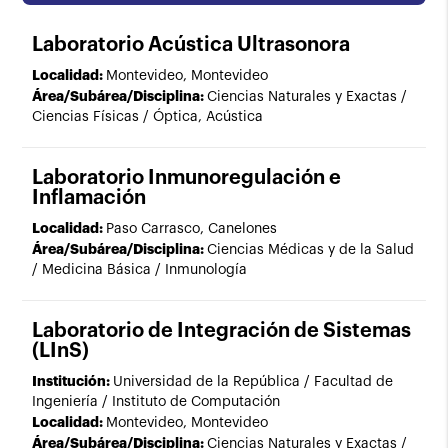
Filtros
Borrar Filtros
Laboratorio Acústica Ultrasonora
Localidad:
Montevideo, Montevideo
Institución nivel 1
Área/Subárea/Disciplina:
Ciencias Naturales y Exactas /
Ciencias Físicas / Óptica, Acústica
Institución nivel 2
Laboratorio Inmunoregulación e
Inflamación
Departamento
Localidad:
Paso Carrasco, Canelones
Área/Subárea/Disciplina:
Ciencias Médicas y de la Salud
/ Medicina Básica / Inmunología
Área de conocimiento
Laboratorio de Integración de Sistemas
(LInS)
Presta servicio a terceros
Institución:
Universidad de la República / Facultad de
Ingeniería / Instituto de Computación
Localidad:
Montevideo, Montevideo
Área/Subárea/Disciplina:
Ciencias Naturales y Exactas /