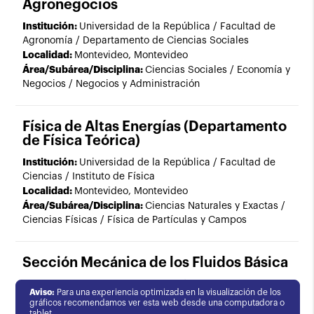
Agronegocios
Institución:
Universidad de la República / Facultad de
Agronomía / Departamento de Ciencias Sociales
Localidad:
Montevideo, Montevideo
Área/Subárea/Disciplina:
Ciencias Sociales / Economía y
Negocios / Negocios y Administración
Física de Altas Energías (Departamento
de Física Teórica)
Institución:
Universidad de la República / Facultad de
Ciencias / Instituto de Física
Localidad:
Montevideo, Montevideo
Área/Subárea/Disciplina:
Ciencias Naturales y Exactas /
Ciencias Físicas / Física de Partículas y Campos
Sección Mecánica de los Fluidos Básica
Institución:
Universidad de la República / Facultad de
Aviso:
Para una experiencia optimizada en la visualización de los
Ingeniería / Instituto de Mecánica de los Fluidos e
gráficos recomendamos ver esta web desde una computadora o
Ingeniería Ambiental
tablet.